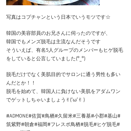
写真はコプチャンという日本でいうモツです☆
韓国の美容部員のお兄さんに伺ったのですが、
韓国でもメンズ脱毛は主流なんだそうです
そういえば、有名5人グループのメンバーもヒゲ脱毛
をしていると公言していました(°_°)
脱毛だけでなく美肌目的でサロンに通う男性も多い
んだとか！！
脱毛を始めて、韓国人に負けない美肌をアダムワン
でゲットしちゃいましょう✌︎(‘ω’✌︎ )
#ADMONE#佐賀#鳥栖#久留米#三養基#小郡#基山#
筑紫野#朝倉#福岡#フレスポ鳥栖#脱毛#ヒゲ脱毛#