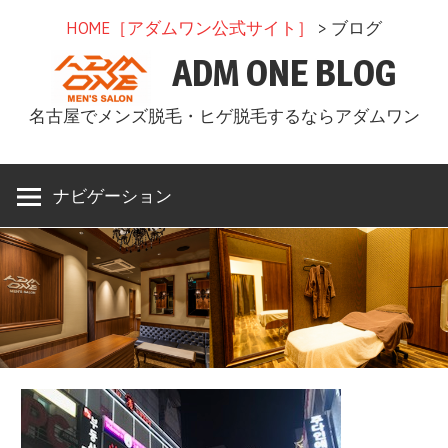
コ
HOME［アダムワン公式サイト］
> ブログ
ン
ADM ONE BLOG
テ
ン
名古屋でメンズ脱毛・ヒゲ脱毛するならアダムワン
ツ
へ
ス
ナビゲーション
キ
ッ
プ