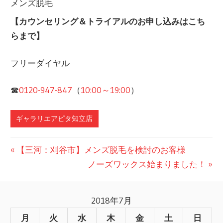
メンズ脱毛
【カウンセリング＆トライアルのお申し込みはこち
らまで】
フリーダイヤル
☎︎
0120-947-847
（
10:00～19:00
）
ギャラリエアピタ知立店
前
【三河：刈谷市】メンズ脱毛を検討のお客様
投
の
次
ノーズワックス始まりました！
記
の
稿
事:
記
2018年7月
ナ
事:
月
火
水
木
金
土
日