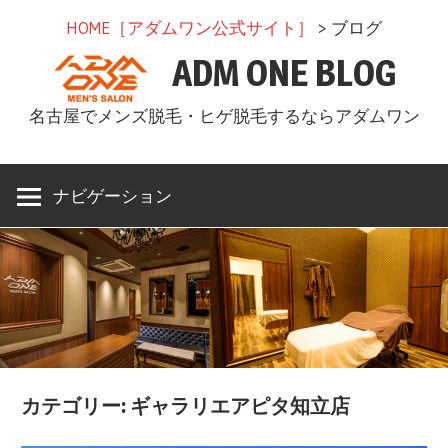
コ
HOME［アダムワン公式サイト］
> ブログ
ン
ADM ONE BLOG
テ
ン
名古屋でメンズ脱毛・ヒゲ脱毛するならアダムワン
ツ
へ
ス
ナビゲーション
キ
ッ
プ
カテゴリー: ギャラリエアピタ知立店