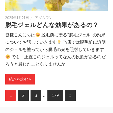
2025年1月21日
アダムワン
脱毛ジェルどんな効果があるの？
皆様こんにちは
脱毛前に塗る“脱毛ジェル”の効果
についてお話していきます
当店では脱毛前に透明
のジェルを塗ってから脱毛の光を照射していきます
でも、正直このジェルってなんの役割があるのだ
ろうと感じたことありませんか
続きを読む »
1
2
3
…
179
次
»
投
の
記
稿