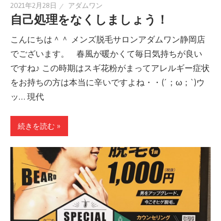
2021年2月28日
アダムワン
自己処理をなくしましょう！
こんにちは＾＾ メンズ脱毛サロンアダムワン静岡店
でございます。 春風が暖かくて毎日気持ちが良い
ですね♪ この時期はスギ花粉がまってアレルギー症状
をお持ちの方は本当に辛いですよね・・(´；ω；`)ウ
ッ… 現代
続きを読む »