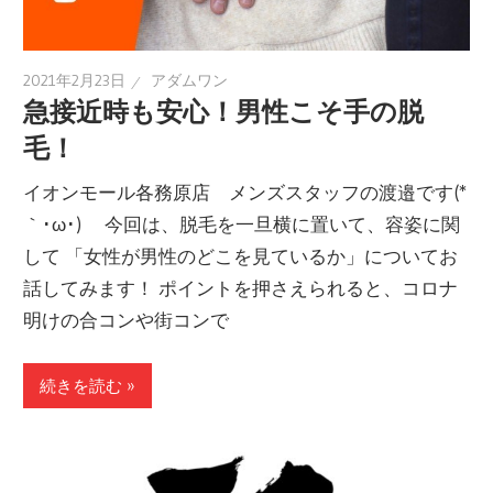
2021年2月23日
アダムワン
急接近時も安心！男性こそ手の脱
毛！
イオンモール各務原店 メンズスタッフの渡邉です(*
｀･ω･)ゞ 今回は、脱毛を一旦横に置いて、容姿に関
して 「女性が男性のどこを見ているか」についてお
話してみます！ ポイントを押さえられると、コロナ
明けの合コンや街コンで
続きを読む »