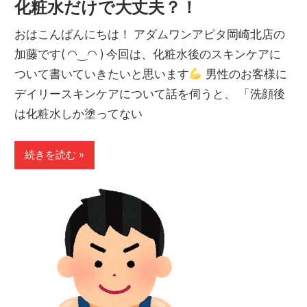
化粧水だけで大丈夫？！
おはこんばんにちは！ アダムワンアピタ岡崎北店の
加藤です( ◠‿◠ ) 今回は、化粧水後のスキンケアに
ついて書いていきたいと思います
男性のお客様に
デイリースキンケアについて話を伺うと、 「洗顔後
は化粧水しか塗ってない
続きを読む »