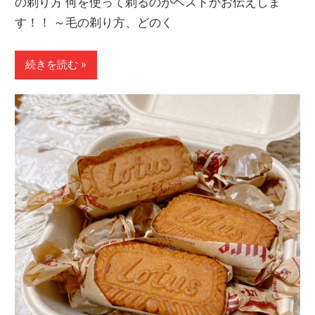
の剃り方 何を使って剃るのがベストかお伝えしま
す！！ ～毛の剃り方、どのく
続きを読む »