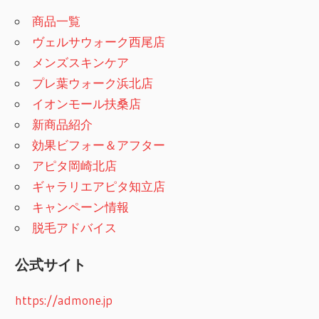
商品一覧
ヴェルサウォーク西尾店
メンズスキンケア
プレ葉ウォーク浜北店
イオンモール扶桑店
新商品紹介
効果ビフォー＆アフター
アピタ岡崎北店
ギャラリエアピタ知立店
キャンペーン情報
脱毛アドバイス
公式サイト
https://admone.jp