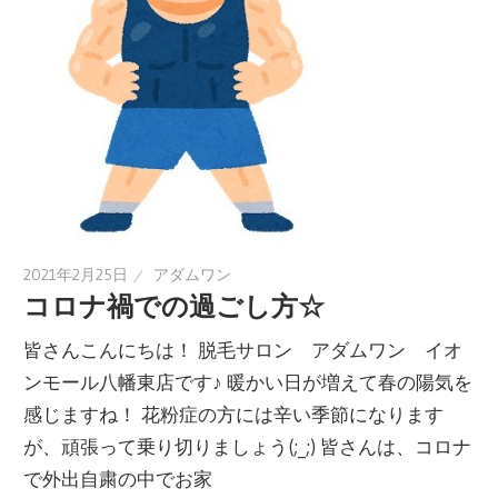
2021年2月25日
アダムワン
コロナ禍での過ごし方☆
皆さんこんにちは！ 脱毛サロン アダムワン イオ
ンモール八幡東店です♪ 暖かい日が増えて春の陽気を
感じますね！ 花粉症の方には辛い季節になります
が、頑張って乗り切りましょう(;_;) 皆さんは、コロナ
で外出自粛の中でお家