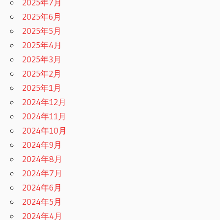
2025年7月
2025年6月
2025年5月
2025年4月
2025年3月
2025年2月
2025年1月
2024年12月
2024年11月
2024年10月
2024年9月
2024年8月
2024年7月
2024年6月
2024年5月
2024年4月