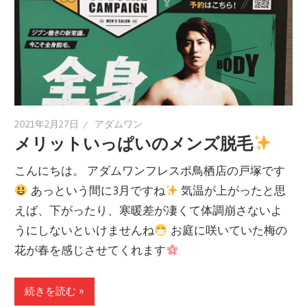
2021年2月27日
アダムワン
メリットいっぱいのメンズ脱毛
こんにちは。 アダムワンフレスポ鳥栖店の戸塚です
あっという間に3月ですね
気温が上がったと思
えば、下がったり、寒暖差が凄くて体調崩さないよ
うにしないといけませんね
お庭に咲いていた梅の
花が春を感じさせてくれます
続きを読む »