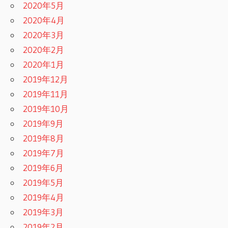
2020年5月
2020年4月
2020年3月
2020年2月
2020年1月
2019年12月
2019年11月
2019年10月
2019年9月
2019年8月
2019年7月
2019年6月
2019年5月
2019年4月
2019年3月
2019年2月