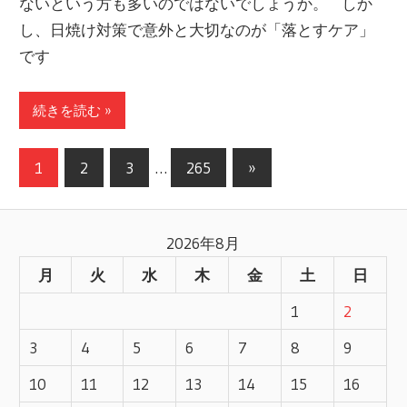
ないという方も多いのではないでしょうか。 しか
し、日焼け対策で意外と大切なのが「落とすケア」
です
続きを読む »
1
2
3
…
265
次
»
投
の
記
稿
2026年8月
事
ナ
月
火
水
木
金
土
日
ビ
1
2
ゲ
3
4
5
6
7
8
9
ー
10
11
12
13
14
15
16