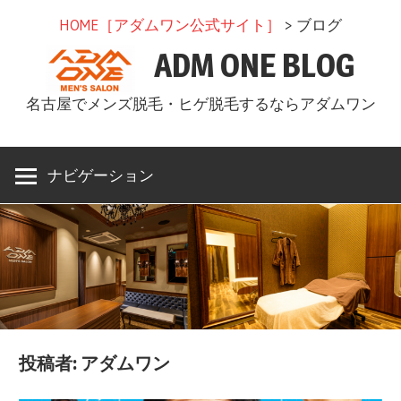
コ
HOME［アダムワン公式サイト］
> ブログ
ン
ADM ONE BLOG
テ
ン
名古屋でメンズ脱毛・ヒゲ脱毛するならアダムワン
ツ
へ
ス
ナビゲーション
キ
ッ
プ
投稿者:
アダムワン