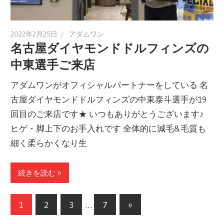
2022年2月25日
アダムワン
名古屋ダイヤモンドドルフィンズの
中東選手ご来店
アダムワンがオフィシャルパートナーをしている 名
古屋ダイヤモンドドルフィンズの中東泰斗選手が19
回目のご来店です★ いつもありがとうございます♪
ヒゲ・脚上下のお手入れです 全体的に減毛&毛質も
細く柔らかくなり生
続きを読む »
1
2
3
…
7
次
»
投
の