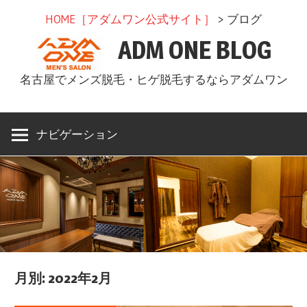
コ
HOME［アダムワン公式サイト］
> ブログ
ン
ADM ONE BLOG
テ
ン
名古屋でメンズ脱毛・ヒゲ脱毛するならアダムワン
ツ
へ
ス
ナビゲーション
キ
ッ
プ
月別: 2022年2月