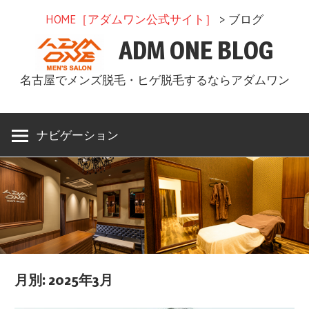
コ
HOME［アダムワン公式サイト］
> ブログ
ン
ADM ONE BLOG
テ
ン
名古屋でメンズ脱毛・ヒゲ脱毛するならアダムワン
ツ
へ
ス
ナビゲーション
キ
ッ
プ
月別: 2025年3月