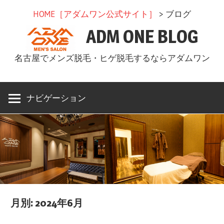
コ
HOME［アダムワン公式サイト］
> ブログ
ン
ADM ONE BLOG
テ
ン
名古屋でメンズ脱毛・ヒゲ脱毛するならアダムワン
ツ
へ
ス
ナビゲーション
キ
ッ
プ
月別: 2024年6月