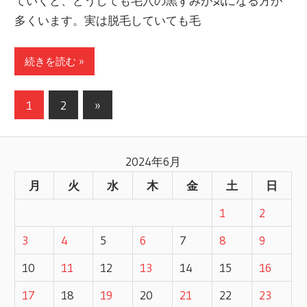
ていくと、どうしても毛穴の黒ずみが気になる方が
多くいます。実は脱毛していても毛
続きを読む »
1
2
次
»
投
の
記
稿
2024年6月
事
ナ
月
火
水
木
金
土
日
ビ
1
2
ゲ
3
4
5
6
7
8
9
ー
10
11
12
13
14
15
16
17
18
19
20
21
22
23
シ