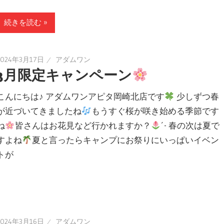
続きを読む »
2024年3月17日
アダムワン
3月限定キャンペーン
こんにちは♪ アダムワンアピタ岡崎北店です
少しずつ春
が近づいてきましたね
もうすぐ桜が咲き始める季節です
ね
皆さんはお花見など行かれますか？
´- 春の次は夏で
すよね
夏と言ったらキャンプにお祭りにいっぱいイベン
トが
2024年3月16日
アダムワン