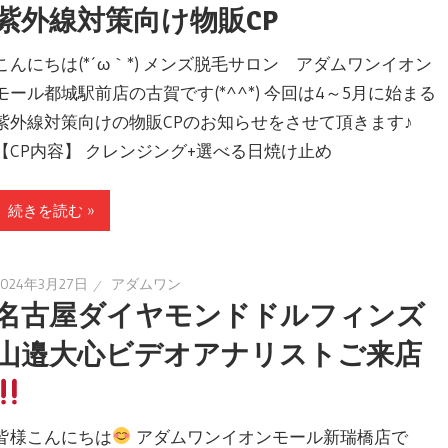
紫外線対策向け物販CP
こんにちは(*´ω｀*) メンズ脱毛サロン アダムワンイオン
モール都城駅前店の古賀です(*^^*) 今回は4～5月に始まる
紫外線対策向けの物販CPのお知らせをさせて頂きます♪
【CP内容】 クレンジング+選べる日焼け止め
続きを読む »
2024年3月27日
アダムワン
名古屋ダイヤモンドドルフィンズ
山邉大心ビデオアナリストご来店
皆様こんにちは
アダムワンイオンモール新瑞橋店で