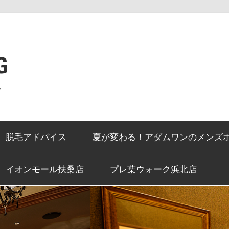
G
ン
脱毛アドバイス
夏が変わる！アダムワンのメンズ
イオンモール扶桑店
プレ葉ウォーク浜北店