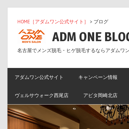
コ
ン
HOME［アダムワン公式サイト］
> ブログ
テ
ADM ONE BLO
ン
ツ
名古屋でメンズ脱毛・ヒゲ脱毛するならアダムワ
へ
ス
キ
アダムワン公式サイト
キャンペーン情報
ッ
プ
ヴェルサウォーク西尾店
アピタ岡崎北店