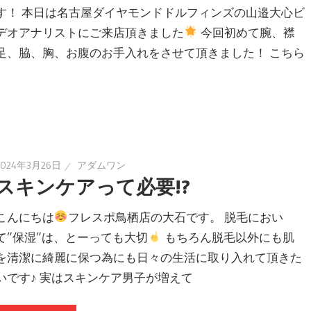
す！ 本日は名古屋ダイヤモンドドルフィンズの山邉大心ビ
デオアナリストにご来店頂きました
今回初めて腕、襟
足、脇、胸、お腹のお手入れをさせて頂きました！ こちら
2024年3月26日
アダムワン
スキンケアって必要!?
こんにちは
フレスポ鳥栖店の大石です。 脱毛におい
て”保湿”は、とーっても大切
もちろん脱毛以外にも肌
を清潔に綺麗に保つ為にも日々の生活に取り入れて頂きた
いです♪ 実はスキンケア男子が増えて