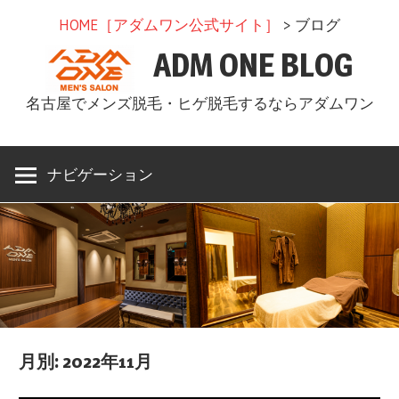
コ
HOME［アダムワン公式サイト］
> ブログ
ン
ADM ONE BLOG
テ
ン
名古屋でメンズ脱毛・ヒゲ脱毛するならアダムワン
ツ
へ
ス
ナビゲーション
キ
ッ
プ
月別: 2022年11月