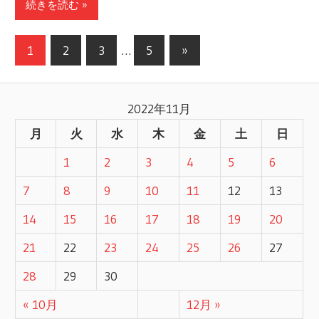
続きを読む »
1
2
3
…
5
次
»
投
の
記
稿
2022年11月
事
ナ
月
火
水
木
金
土
日
ビ
1
2
3
4
5
6
ゲ
7
8
9
10
11
12
13
ー
14
15
16
17
18
19
20
21
22
23
24
25
26
27
シ
28
29
30
ョ
« 10月
12月 »
ン