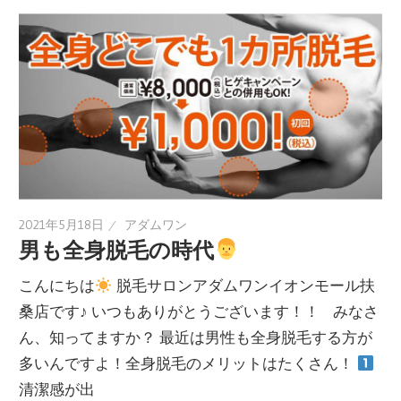
2021年5月18日
アダムワン
男も全身脱毛の時代
こんにちは
脱毛サロンアダムワンイオンモール扶
桑店です♪ いつもありがとうございます！！ みなさ
ん、知ってますか？ 最近は男性も全身脱毛する方が
多いんですよ！全身脱毛のメリットはたくさん！
清潔感が出