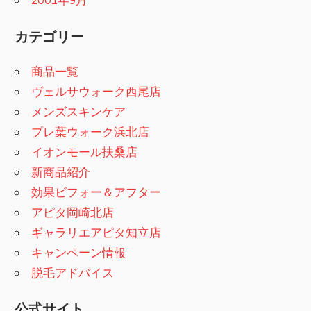
カテゴリー
商品一覧
ヴェルサウォーク西尾店
メンズスキンケア
プレ葉ウォーク浜北店
イオンモール扶桑店
新商品紹介
効果ビフォー＆アフター
アピタ岡崎北店
ギャラリエアピタ知立店
キャンペーン情報
脱毛アドバイス
公式サイト