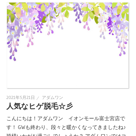
2021年5月21日
アダムワン
人気なヒゲ脱毛☆彡
こんにちは！アダムワン イオンモール富士宮店で
す！ GWも終わり、段々と暖かくなってきましたね♪
皆様いかがお過ごしでしょうか？ アダムワンではコ