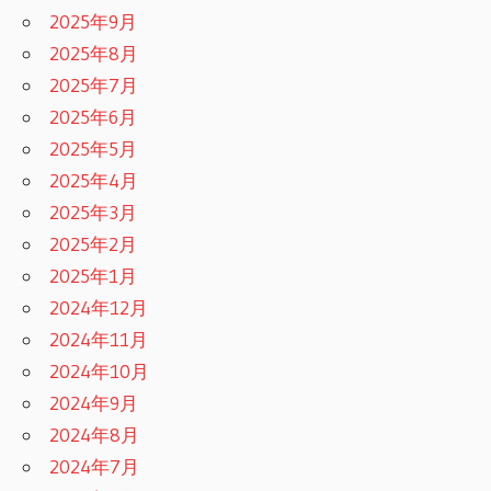
2025年9月
2025年8月
2025年7月
2025年6月
2025年5月
2025年4月
2025年3月
2025年2月
2025年1月
2024年12月
2024年11月
2024年10月
2024年9月
2024年8月
2024年7月