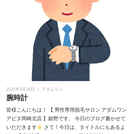
2021年5月26日
アダムワン
腕時計
皆様こんにちは！ 【 男性専用脱毛サロン アダムワン
アピタ岡崎北店 】姫野です。 今日のブログ書かせて
いただきます
さて！今日は、タイトルにもあるよ