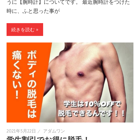
うに【腕時計】についてです。 最近腕時計をつけた
時に、ふと思った事が
続きを読む »
2021年5月22日
アダムワン
学生割引でお得に脱毛！