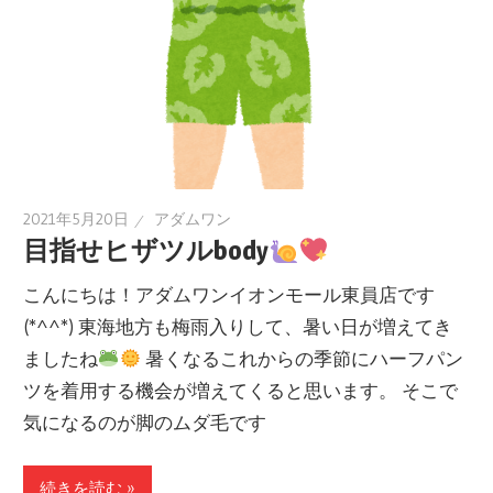
2021年5月20日
アダムワン
目指せヒザツルbody
こんにちは！アダムワンイオンモール東員店です
(*^^*) 東海地方も梅雨入りして、暑い日が増えてき
ましたね
暑くなるこれからの季節にハーフパン
ツを着用する機会が増えてくると思います。 そこで
気になるのが脚のムダ毛です
続きを読む »