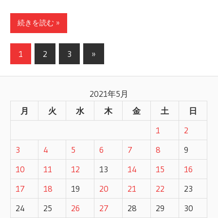
続きを読む »
1
2
3
次
»
投
の
記
稿
2021年5月
事
ナ
月
火
水
木
金
土
日
ビ
1
2
ゲ
3
4
5
6
7
8
9
ー
10
11
12
13
14
15
16
17
18
19
20
21
22
23
シ
24
25
26
27
28
29
30
ョ