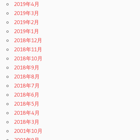
2019年4月
2019年3月
2019年2月
2019年1月
2018年12月
2018年11月
2018年10月
2018年9月
2018年8月
2018年7月
2018年6月
2018年5月
2018年4月
2018年3月
2001年10月
2001年9月