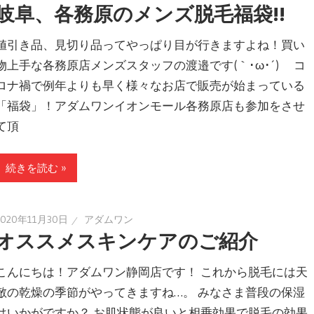
岐阜、各務原のメンズ脱毛福袋!!
値引き品、見切り品ってやっぱり目が行きますよね！買い
物上手な各務原店メンズスタッフの渡邉です(｀･ω･´)ゞ コ
ロナ禍で例年よりも早く様々なお店で販売が始まっている
「福袋」！アダムワンイオンモール各務原店も参加をさせ
て頂
続きを読む »
2020年11月30日
アダムワン
オススメスキンケアのご紹介
こんにちは！アダムワン静岡店です！ これから脱毛には天
敵の乾燥の季節がやってきますね…。 みなさま普段の保湿
はいかがですか？ お肌状態が良いと相乗効果で脱毛の効果