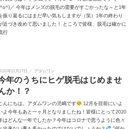
(^o^)／ 今年はメンズの脱毛の需要がすごかったな～と1年
を振り返るにはまだ早い気もしますが（笑）1年の終わり
が近づき改めて思いました！ ところで皆様、脱毛は確かに
流行
2020年11月27日
アダムワン
今年のうちにヒゲ脱毛はじめませ
んか！？
こんにちは。アダムワンの児嶋です
12月を目前にいよ
いよ今年もあと一ヶ月となりましたね！皆様にとって2020
年はどんな一年でしたか？今年はコロナで思うように色々
と出来ない事も多かったのではないでしょうか？
“何か