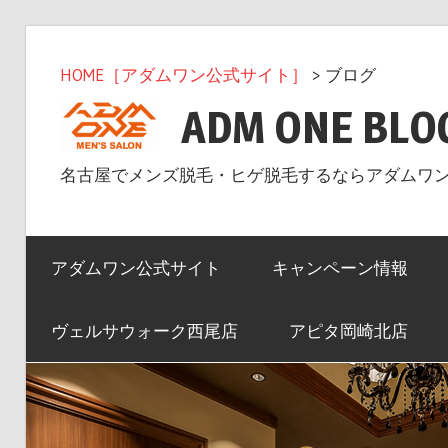
コ
ン
HOME［アダムワン公式サイト］
> ブログ
テ
ADM ONE BLO
ン
ツ
名古屋でメンズ脱毛・ヒゲ脱毛するならアダムワ
へ
ス
キ
アダムワン公式サイト
キャンペーン情報
ッ
プ
ヴェルサウォーク西尾店
アピタ岡崎北店