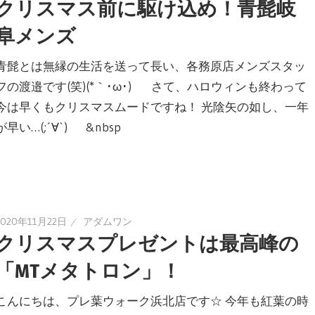
クリスマス前に駆け込め！青髭岐
阜メンズ
青髭とは無縁の生活を送って長い、各務原店メンズスタッ
フの渡邉です(笑)(*｀･ω･)ゞ さて、ハロウィンも終わって
今は早くもクリスマスムードですね！ 光陰矢の如し、一年
が早い…(;´∀`) &nbsp
2020年11月22日
アダムワン
クリスマスプレゼントは最高峰の
「MTメタトロン」！
こんにちは、プレ葉ウォーク浜北店です☆ 今年も紅葉の時