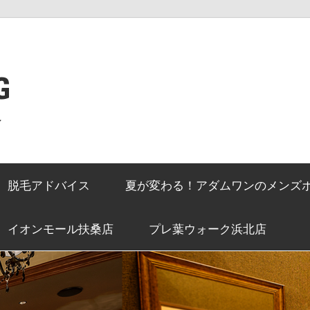
G
ン
脱毛アドバイス
夏が変わる！アダムワンのメンズ
イオンモール扶桑店
プレ葉ウォーク浜北店