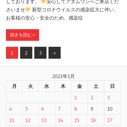
しております。
安心してアダムワンへご来店くだ
さいませ
新型コロナウイルスの感染拡大に伴い、
お客様の安心・安全のため、感染症
続きを読む »
1
2
3
次
»
投
の
記
稿
2021年1月
事
ナ
月
火
水
木
金
土
日
ビ
1
2
3
ゲ
4
5
6
7
8
9
10
ー
11
12
13
14
15
16
17