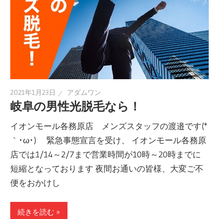
2021年1月23日
アダムワン
岐阜の男性光脱毛なら！
イオンモール各務原店 メンズスタッフの渡邉です(*
｀･ω･)ゞ 緊急事態宣言を受け、 イオンモール各務原
店では1/14～2/7まで営業時間が10時～20時までに
短縮となっております 夜間お通いの皆様、大変ご不
便をおかけし
続きを読む »