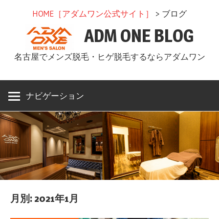
コ
HOME［アダムワン公式サイト］
> ブログ
ン
ADM ONE BLOG
テ
ン
名古屋でメンズ脱毛・ヒゲ脱毛するならアダムワン
ツ
へ
ス
ナビゲーション
キ
ッ
プ
月別: 2021年1月