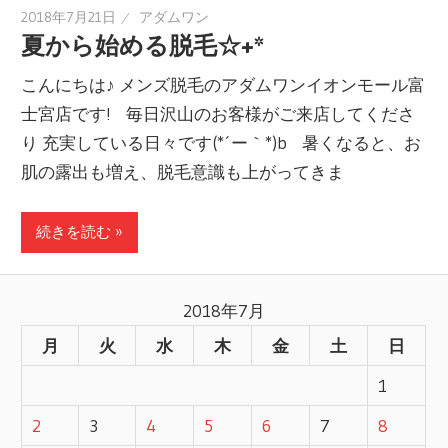
2018年7月21日
アダムワン
夏から始める脱毛☆+*
こんにちは♪ メンズ脱毛のアダムワンイオンモール富
士宮店です! 毎日沢山のお客様がご来店してくださ
り 充実している日々です(*´ー｀*)b 暑くなると、お
肌の露出も増え、脱毛意識も上がってきま
続きを読む »
2018年7月
月
火
水
木
金
土
日
1
2
3
4
5
6
7
8