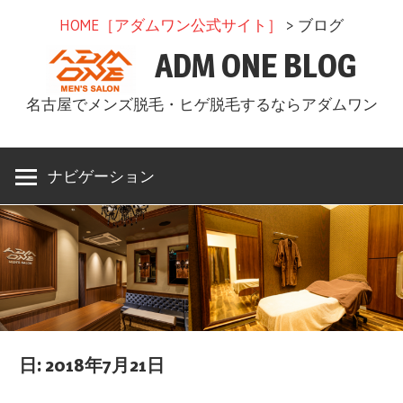
コ
HOME［アダムワン公式サイト］
> ブログ
ン
ADM ONE BLOG
テ
ン
名古屋でメンズ脱毛・ヒゲ脱毛するならアダムワン
ツ
へ
ス
ナビゲーション
キ
ッ
プ
日: 2018年7月21日