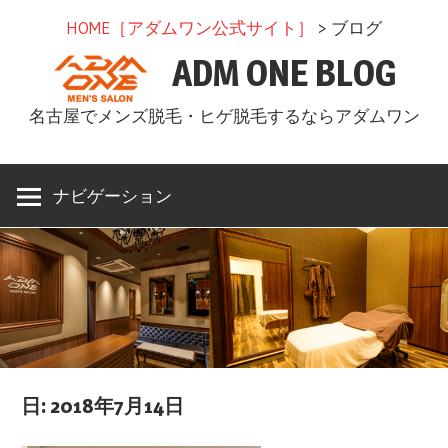
コ
HOME［アダムワン公式サイト］
> ブログ
ン
ADM ONE BLOG
テ
ン
名古屋でメンズ脱毛・ヒゲ脱毛するならアダムワン
ツ
へ
ス
ナビゲーション
キ
ッ
プ
日: 2018年7月14日