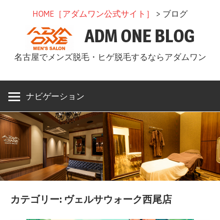
コ
HOME［アダムワン公式サイト］
> ブログ
ン
ADM ONE BLOG
テ
ン
名古屋でメンズ脱毛・ヒゲ脱毛するならアダムワン
ツ
へ
ス
ナビゲーション
キ
ッ
プ
カテゴリー: ヴェルサウォーク西尾店