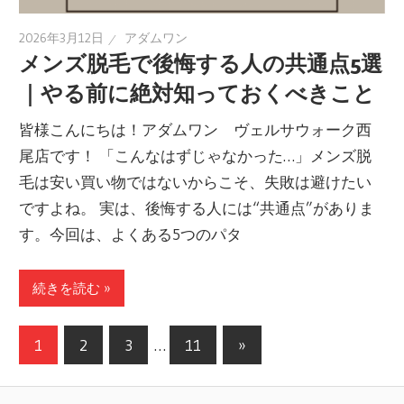
2026年3月12日
アダムワン
メンズ脱毛で後悔する人の共通点5選
｜やる前に絶対知っておくべきこと
皆様こんにちは！アダムワン ヴェルサウォーク西
尾店です！ 「こんなはずじゃなかった…」メンズ脱
毛は安い買い物ではないからこそ、失敗は避けたい
ですよね。 実は、後悔する人には“共通点”がありま
す。今回は、よくある5つのパタ
続きを読む »
1
2
3
…
11
次
»
投
の
記