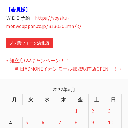
【会員様】
ＷＥＢ予約
https://yoyaku-
mot.webjapan.co.jp/B130301mn/</
プレ葉ウォーク浜北店
前
知立店GWキャンペーン！！
投
の
次
明日ADMONEイオンモール都城駅前店OPEN！！
記
の
稿
事:
記
2022年4月
ナ
事:
月
火
水
木
金
土
日
ビ
1
2
3
ゲ
4
5
6
7
8
9
10