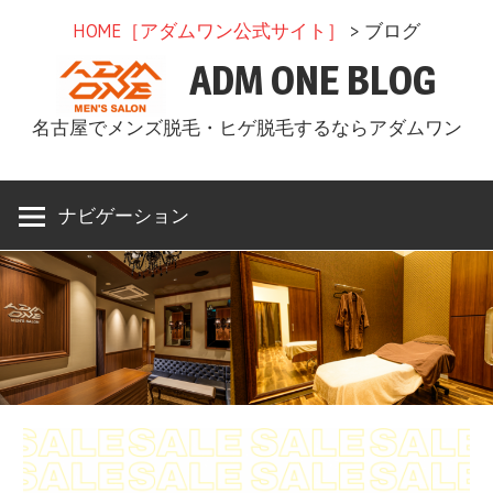
コ
HOME［アダムワン公式サイト］
> ブログ
ン
ADM ONE BLOG
テ
ン
名古屋でメンズ脱毛・ヒゲ脱毛するならアダムワン
ツ
へ
ス
ナビゲーション
キ
ッ
プ