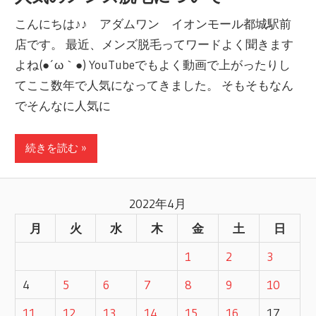
こんにちは♪♪ アダムワン イオンモール都城駅前
店です。 最近、メンズ脱毛ってワードよく聞きます
よね(●´ω｀●) YouTubeでもよく動画で上がったりし
てここ数年で人気になってきました。 そもそもなん
でそんなに人気に
続きを読む »
2022年4月
月
火
水
木
金
土
日
1
2
3
4
5
6
7
8
9
10
11
12
13
14
15
16
17