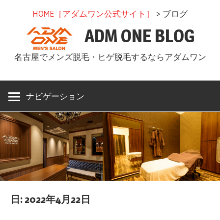
コ
HOME［アダムワン公式サイト］
> ブログ
ン
ADM ONE BLOG
テ
ン
名古屋でメンズ脱毛・ヒゲ脱毛するならアダムワン
ツ
へ
ス
ナビゲーション
キ
ッ
プ
日: 2022年4月22日