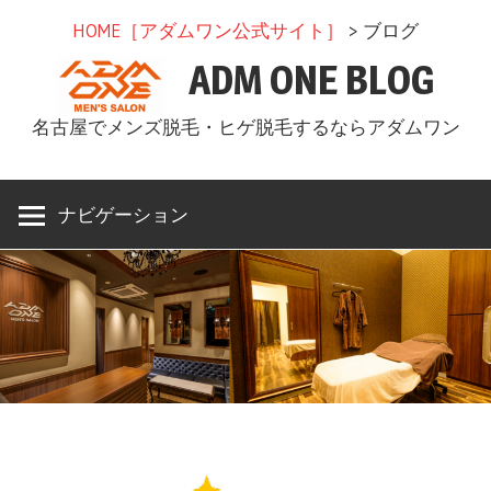
コ
HOME［アダムワン公式サイト］
> ブログ
ン
ADM ONE BLOG
テ
ン
名古屋でメンズ脱毛・ヒゲ脱毛するならアダムワン
ツ
へ
ス
ナビゲーション
キ
ッ
プ