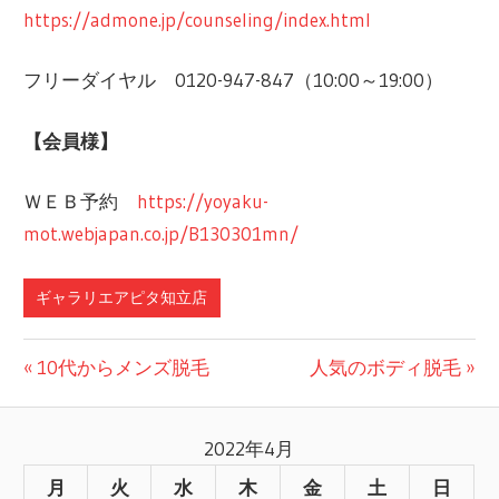
https://admone.jp/counseling/index.html
フリーダイヤル ‪0120-947-847（10:00～19:00）
【会員様】
ＷＥＢ予約
https://yoyaku-
mot.webjapan.co.jp/B130301mn/
ギャラリエアピタ知立店
前
10代からメンズ脱毛
次
人気のボディ脱毛
投
の
の
記
記
稿
2022年4月
事:
事:
月
火
水
木
金
土
日
ナ