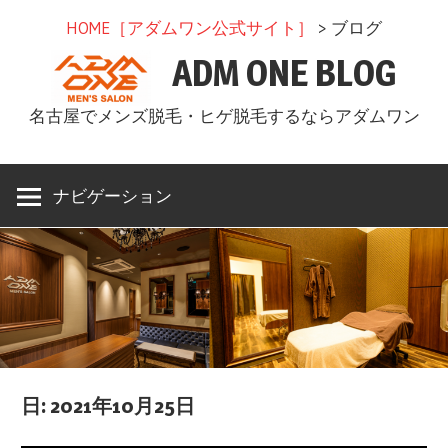
コ
HOME［アダムワン公式サイト］
> ブログ
ン
ADM ONE BLOG
テ
ン
名古屋でメンズ脱毛・ヒゲ脱毛するならアダムワン
ツ
へ
ス
ナビゲーション
キ
ッ
プ
日: 2021年10月25日