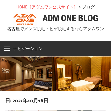
コ
HOME［アダムワン公式サイト］
> ブログ
ン
ADM ONE BLOG
テ
ン
名古屋でメンズ脱毛・ヒゲ脱毛するならアダムワン
ツ
へ
ス
ナビゲーション
キ
ッ
プ
日: 2021年10月16日