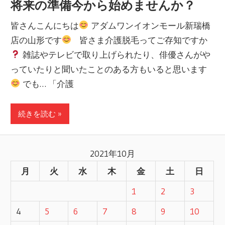
将来の準備今から始めませんか？
皆さんこんにちは
アダムワンイオンモール新瑞橋
店の山形です
皆さま介護脱毛ってご存知ですか
雑誌やテレビで取り上げられたり、俳優さんがや
っていたりと聞いたことのある方もいると思います
でも… 「介護
続きを読む »
2021年10月
月
火
水
木
金
土
日
1
2
3
4
5
6
7
8
9
10