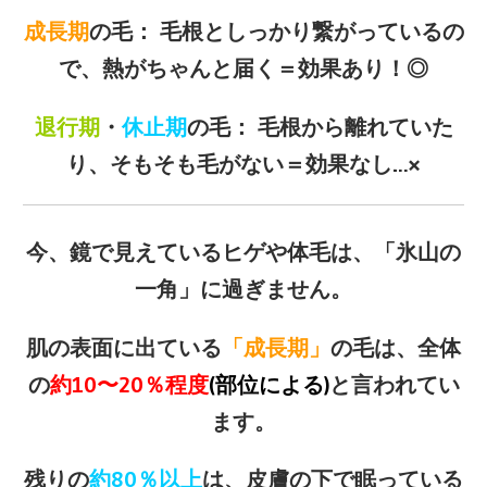
成長期
の毛： 毛根としっかり繋がっているの
で、熱がちゃんと届く＝効果あり！◎
退行期
・
休止期
の毛： 毛根から離れていた
り、そもそも毛がない＝効果なし…×
今、鏡で見えているヒゲや体毛は、「氷山の
一角」に過ぎません。
肌の表面に出ている
「成長期」
の毛は、全体
の
約10〜20％程度
(部位による)
と言われてい
ます。
残りの
約80％以上
は、皮膚の下で眠っている