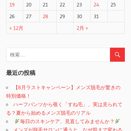
シ
19
20
21
22
23
24
25
ョ
26
27
28
29
30
31
ン
« 12月
2月 »
最近の投稿
【8月ラストキャンペーン】メンズ脱毛が驚きの
特別価格！
ハーフパンツから覗く「すね毛」、実は見られて
る？夏から始めるメンズ脱毛のリアル
​
毎日のスキンケア、見直してみませんか？
メンズが脱毛サロンに通うと、なぜ肌まで変わる