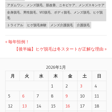
アダムワン、メンズ脱毛、肌改善、ニキビケア、メンズスキンケア
全身脱毛、男性脱毛、VIO脱毛、ボディ脱毛、メンズ脱毛、ヒゲ脱
毛
トライアル
ヒゲ脱毛体験
メンズ介護脱毛
介護脱毛
前
毎年恒例！
投
の
次
【後半編】ヒゲ脱毛は冬スタートが正解な理由
記
の
稿
事:
記
2026年1月
ナ
事:
月
火
水
木
金
土
日
ビ
1
2
3
4
ゲ
5
6
7
8
9
10
11
ー
12
13
14
15
16
17
18