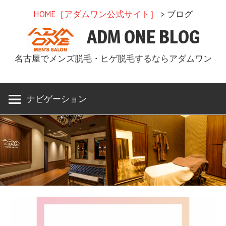
コ
HOME［アダムワン公式サイト］
> ブログ
ン
ADM ONE BLOG
テ
ン
名古屋でメンズ脱毛・ヒゲ脱毛するならアダムワン
ツ
へ
ス
ナビゲーション
キ
ッ
プ