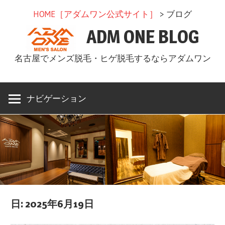
コ
HOME［アダムワン公式サイト］
> ブログ
ン
ADM ONE BLOG
テ
ン
名古屋でメンズ脱毛・ヒゲ脱毛するならアダムワン
ツ
へ
ス
ナビゲーション
キ
ッ
プ
日: 2025年6月19日