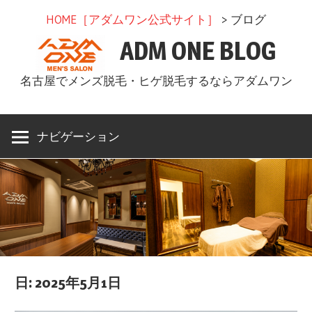
コ
HOME［アダムワン公式サイト］
> ブログ
ン
ADM ONE BLOG
テ
ン
名古屋でメンズ脱毛・ヒゲ脱毛するならアダムワン
ツ
へ
ス
ナビゲーション
キ
ッ
プ
日: 2025年5月1日