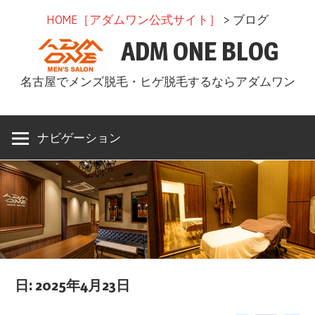
コ
HOME［アダムワン公式サイト］
> ブログ
ン
ADM ONE BLOG
テ
ン
名古屋でメンズ脱毛・ヒゲ脱毛するならアダムワン
ツ
へ
ス
ナビゲーション
キ
ッ
プ
日: 2025年4月23日