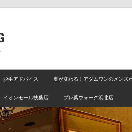
G
ン
脱毛アドバイス
夏が変わる！アダムワンのメンズ
イオンモール扶桑店
プレ葉ウォーク浜北店