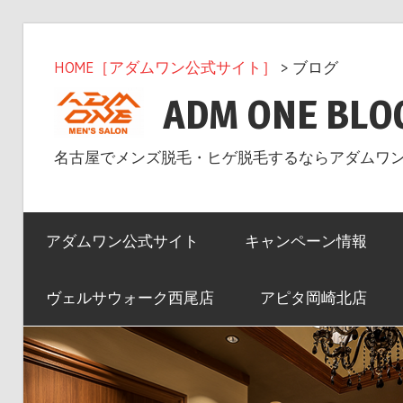
コ
ン
HOME［アダムワン公式サイト］
> ブログ
テ
ADM ONE BLO
ン
ツ
名古屋でメンズ脱毛・ヒゲ脱毛するならアダムワ
へ
ス
キ
アダムワン公式サイト
キャンペーン情報
ッ
プ
ヴェルサウォーク西尾店
アピタ岡崎北店