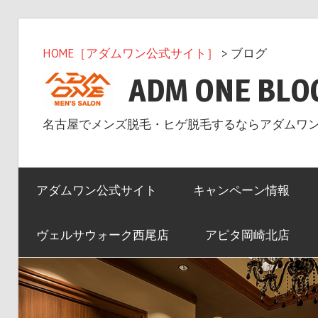
コ
ン
HOME［アダムワン公式サイト］
> ブログ
テ
ADM ONE BLO
ン
ツ
名古屋でメンズ脱毛・ヒゲ脱毛するならアダムワ
へ
ス
キ
アダムワン公式サイト
キャンペーン情報
ッ
プ
ヴェルサウォーク西尾店
アピタ岡崎北店