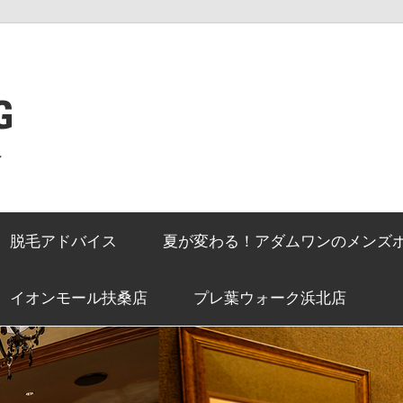
G
ン
脱毛アドバイス
夏が変わる！アダムワンのメンズ
イオンモール扶桑店
プレ葉ウォーク浜北店