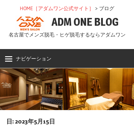
コ
HOME［アダムワン公式サイト］
> ブログ
ン
ADM ONE BLOG
テ
ン
名古屋でメンズ脱毛・ヒゲ脱毛するならアダムワン
ツ
へ
ス
ナビゲーション
キ
ッ
プ
日: 2023年5月15日