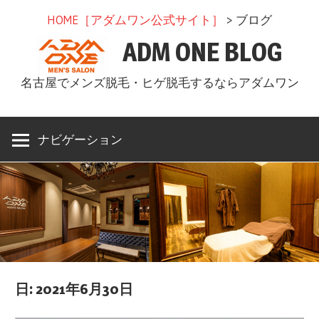
コ
HOME［アダムワン公式サイト］
> ブログ
ン
ADM ONE BLOG
テ
ン
名古屋でメンズ脱毛・ヒゲ脱毛するならアダムワン
ツ
へ
ス
ナビゲーション
キ
ッ
プ
日: 2021年6月30日