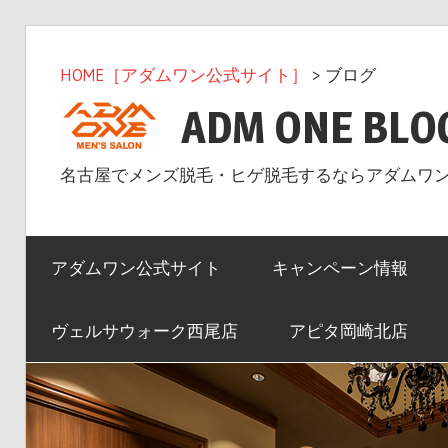
コ
ン
HOME［アダムワン公式サイト］
> ブログ
テ
ADM ONE BLO
ン
ツ
名古屋でメンズ脱毛・ヒゲ脱毛するならアダムワ
へ
ス
キ
アダムワン公式サイト
キャンペーン情報
ッ
プ
ヴェルサウォーク西尾店
アピタ岡崎北店