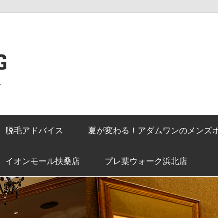
G
ン
脱毛アドバイス
夏が変わる！アダムワンのメンズ
イオンモール扶桑店
プレ葉ウォーク浜北店