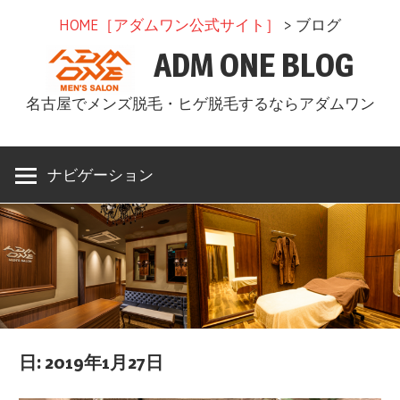
コ
HOME［アダムワン公式サイト］
> ブログ
ン
ADM ONE BLOG
テ
ン
名古屋でメンズ脱毛・ヒゲ脱毛するならアダムワン
ツ
へ
ス
ナビゲーション
キ
ッ
プ
日: 2019年1月27日