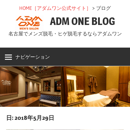
コ
HOME［アダムワン公式サイト］
> ブログ
ン
ADM ONE BLOG
テ
ン
名古屋でメンズ脱毛・ヒゲ脱毛するならアダムワン
ツ
へ
ス
ナビゲーション
キ
ッ
プ
日: 2018年5月29日