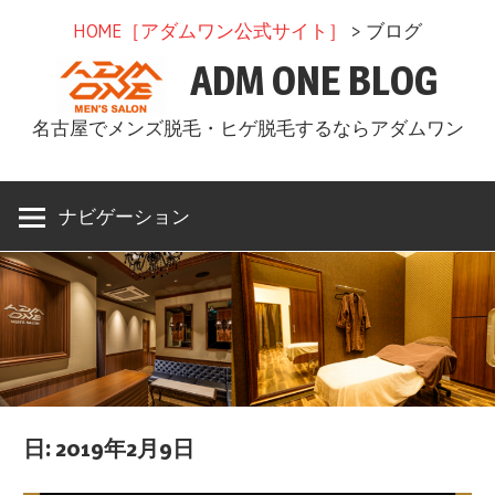
コ
HOME［アダムワン公式サイト］
> ブログ
ン
ADM ONE BLOG
テ
ン
名古屋でメンズ脱毛・ヒゲ脱毛するならアダムワン
ツ
へ
ス
ナビゲーション
キ
ッ
プ
日: 2019年2月9日