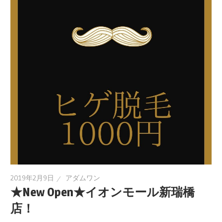
2019年2月9日
アダムワン
★New Open★イオンモール新瑞橋
店！