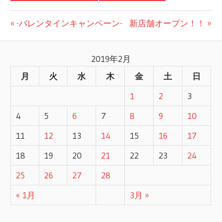
前
-バレンタインキャンペーン-
次
新店舗オープン！！
投
の
の
記
記
稿
2019年2月
事:
事:
月
火
水
木
金
土
日
ナ
1
2
3
ビ
4
5
6
7
8
9
10
ゲ
11
12
13
14
15
16
17
ー
18
19
20
21
22
23
24
シ
25
26
27
28
ョ
« 1月
3月 »
ン