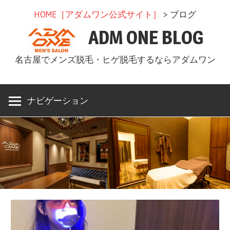
コ
HOME［アダムワン公式サイト］
> ブログ
ン
ADM ONE BLOG
テ
ン
名古屋でメンズ脱毛・ヒゲ脱毛するならアダムワン
ツ
へ
ス
ナビゲーション
キ
ッ
プ