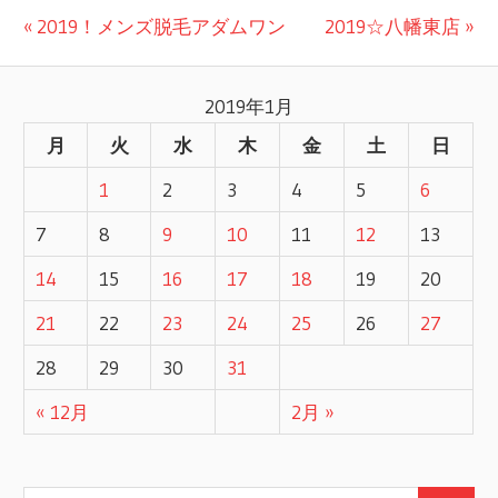
前
2019！メンズ脱毛アダムワン
次
2019☆八幡東店
投
の
の
記
記
稿
2019年1月
事:
事:
月
火
水
木
金
土
日
ナ
1
2
3
4
5
6
ビ
7
8
9
10
11
12
13
ゲ
14
15
16
17
18
19
20
ー
21
22
23
24
25
26
27
シ
28
29
30
31
ョ
« 12月
2月 »
ン