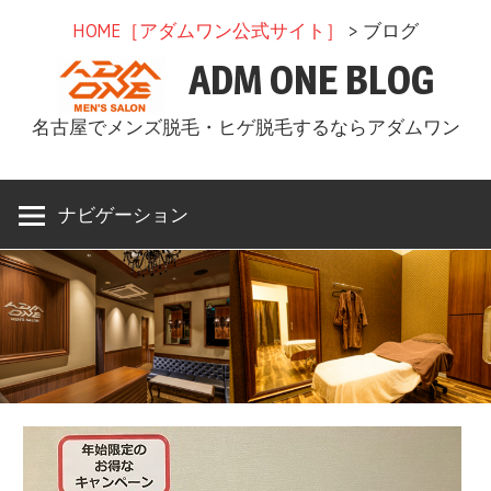
コ
HOME［アダムワン公式サイト］
> ブログ
ン
ADM ONE BLOG
テ
ン
名古屋でメンズ脱毛・ヒゲ脱毛するならアダムワン
ツ
へ
ス
ナビゲーション
キ
ッ
プ