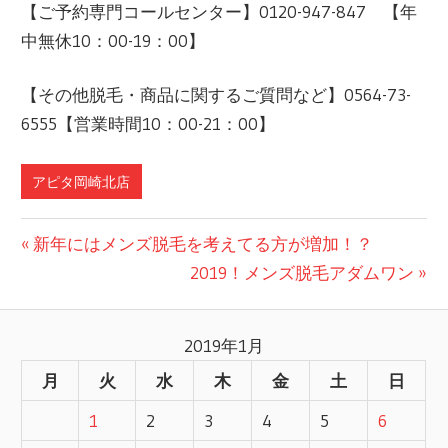
【ご予約専門コールセンター】0120-947-847 【年
中無休10：00-19：00】
【その他脱毛・商品に関するご質問など】0564-73-
6555【営業時間10：00-21：00】
アピタ岡崎北店
前
新年にはメンズ脱毛を考えてる方が増加！？
投
の
次
2019！メンズ脱毛アダムワン
記
の
稿
事:
記
2019年1月
ナ
事:
月
火
水
木
金
土
日
ビ
1
2
3
4
5
6