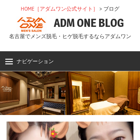
コ
HOME［アダムワン公式サイト］
> ブログ
ン
ADM ONE BLOG
テ
ン
名古屋でメンズ脱毛・ヒゲ脱毛するならアダムワン
ツ
へ
ス
ナビゲーション
キ
ッ
プ