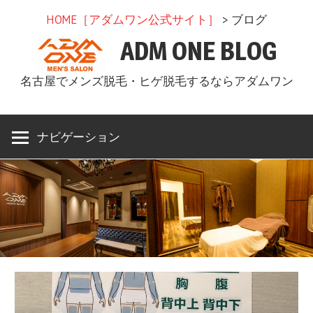
コ
HOME［アダムワン公式サイト］
> ブログ
ン
ADM ONE BLOG
テ
ン
名古屋でメンズ脱毛・ヒゲ脱毛するならアダムワン
ツ
へ
ス
ナビゲーション
キ
ッ
プ