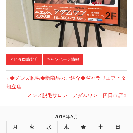
アピタ岡崎北店
キャンペーン情報
前
◆メンズ脱毛◆新商品のご紹介◆ギャラリエアピタ
投
知立店
の
記
次
メンズ脱毛サロン アダムワン 四日市店
稿
事:
の
ナ
記
2018年5月
事:
ビ
月
火
水
木
金
土
日