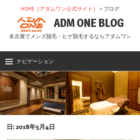
コ
HOME［アダムワン公式サイト］
> ブログ
ン
ADM ONE BLOG
テ
ン
名古屋でメンズ脱毛・ヒゲ脱毛するならアダムワン
ツ
へ
ス
ナビゲーション
キ
ッ
プ
日: 2018年5月4日