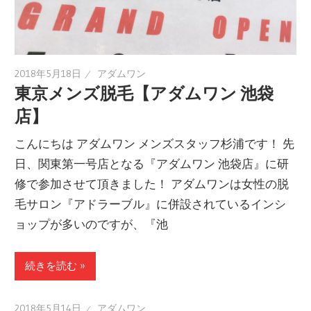
2018年5月18日
アダムワン
東京メンズ脱毛【アダムワン 池袋
店】
こんにちは アダムワン メンズスタッフ杉浦です！ 先
日、関東第一号店となる『アダムワン 池袋店』に研
修で参加させて頂きました！ アダムワンは女性の脱
毛サロン『アドラーブル』に併設されているインシ
ョップが多いのですが、『池
続きを読む »
2018年5月14日
アダムワン