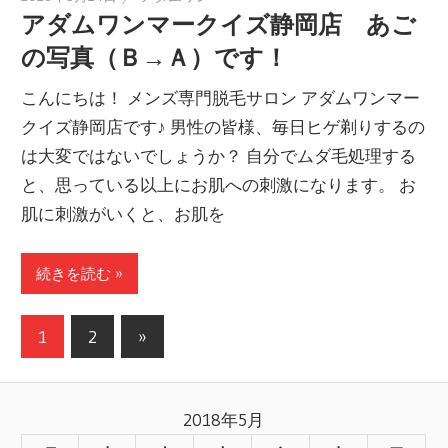
アダムワンマークイズ静岡店 あご
の写真（Ｂ→Ａ）です！
こんにちは！ メンズ専門脱毛サロン アダムワンマー
クイズ静岡店です♪ 男性の皆様、毎日ヒゲ剃りするの
は大変ではないでしょうか？ 自分でムダ毛処理する
と、思っている以上にお肌への刺激になります。 お
肌に刺激がいくと、お肌を
続きを読む »
1
2
次
»
投
の
記
稿
2018年5月
事
ナ