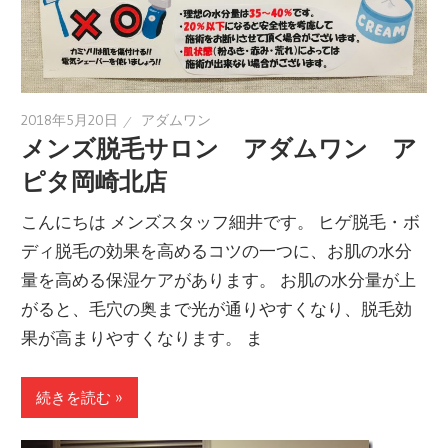
2018年5月20日
アダムワン
メンズ脱毛サロン アダムワン ア
ピタ岡崎北店
こんにちは メンズスタッフ細井です。 ヒゲ脱毛・ボ
ディ脱毛の効果を高めるコツの一つに、お肌の水分
量を高める保湿ケアがあります。 お肌の水分量が上
がると、毛穴の奥まで光が通りやすくなり、脱毛効
果が高まりやすくなります。 ま
続きを読む »