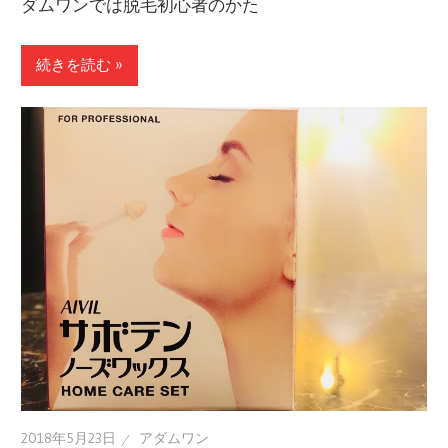
ダムワンでは脱毛初心者のかた
続きを読む »
2018年5月23日
アダムワン