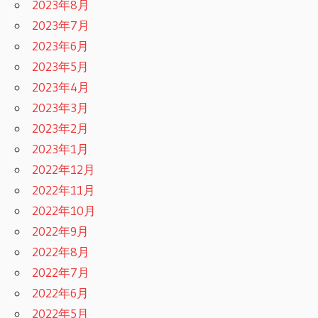
2023年8月
2023年7月
2023年6月
2023年5月
2023年4月
2023年3月
2023年2月
2023年1月
2022年12月
2022年11月
2022年10月
2022年9月
2022年8月
2022年7月
2022年6月
2022年5月