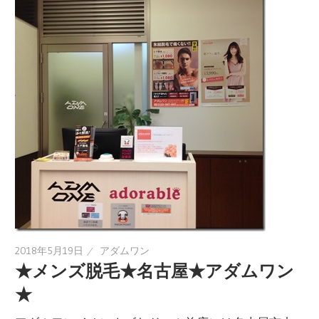
2018年5月19日
アダムワン
★メンズ脱毛★名古屋★アダムワン
★