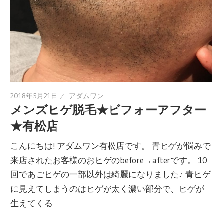
2018年5月21日
アダムワン
メンズヒゲ脱毛★ビフォーアフター
★有松店
こんにちは! アダムワン有松店です。 青ヒゲが悩みで
来店されたお客様のおヒゲのbefore→afterです。 10
回であごヒゲの一部以外は綺麗になりました♪ 青ヒゲ
に見えてしまうのはヒゲが太く濃い部分で、ヒゲが
生えてくる