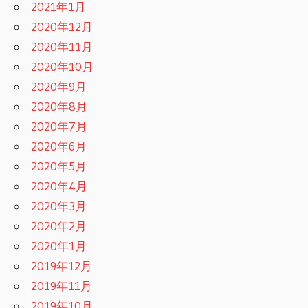
2021年1月
2020年12月
2020年11月
2020年10月
2020年9月
2020年8月
2020年7月
2020年6月
2020年5月
2020年4月
2020年3月
2020年2月
2020年1月
2019年12月
2019年11月
2019年10月