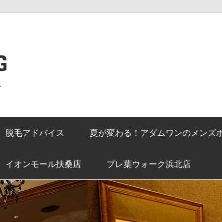
G
ン
脱毛アドバイス
夏が変わる！アダムワンのメンズ
イオンモール扶桑店
プレ葉ウォーク浜北店