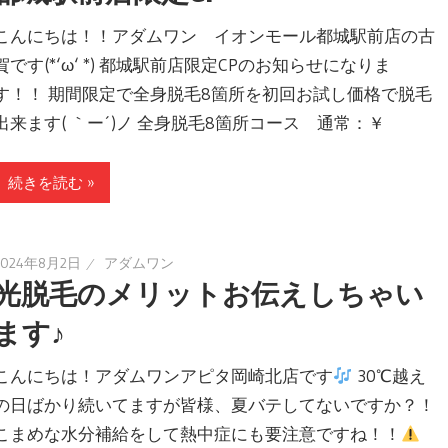
こんにちは！！アダムワン イオンモール都城駅前店の古
賀です(*‘ω‘ *) 都城駅前店限定CPのお知らせになりま
す！！ 期間限定で全身脱毛8箇所を初回お試し価格で脱毛
出来ます( ｀ー´)ノ 全身脱毛8箇所コース 通常：￥
続きを読む »
2024年8月2日
アダムワン
光脱毛のメリットお伝えしちゃい
ます♪
こんにちは！アダムワンアピタ岡崎北店です
30℃越え
の日ばかり続いてますが皆様、夏バテしてないですか？！
こまめな水分補給をして熱中症にも要注意ですね！！