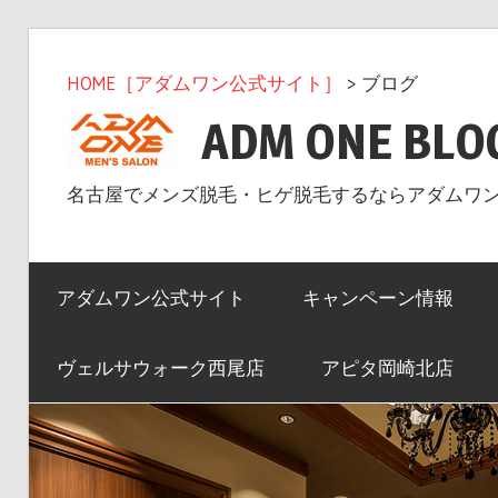
コ
ン
HOME［アダムワン公式サイト］
> ブログ
テ
ADM ONE BLO
ン
ツ
名古屋でメンズ脱毛・ヒゲ脱毛するならアダムワ
へ
ス
キ
アダムワン公式サイト
キャンペーン情報
ッ
プ
ヴェルサウォーク西尾店
アピタ岡崎北店