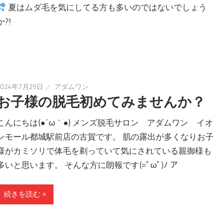
夏はムダ毛を気にしてる方も多いのではないでしょう
か?!
2024年7月29日
アダムワン
お子様の脱毛初めてみませんか？
こんにちは(●´ω｀●) メンズ脱毛サロン アダムワン イオ
ンモール都城駅前店の古賀です。 肌の露出が多くなりお子
様がカミソリで体毛を剃っていて気にされている親御様も
多いと思います。 そんな方に朗報です(=ﾟωﾟ)ﾉ ア
続きを読む »