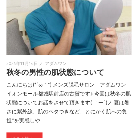
2024年11月14日
アダムワン
秋冬の男性の肌状態について
こんにちは(*´ω｀*) メンズ脱毛サロン アダムワン
イオンモール都城駅前店の古賀です♪ 今回は秋冬の肌
状態についてお話をさせて頂きます( ｀ー´)ノ 夏は暑
さに紫外線、肌のベタつきなど、とにかく肌への負
担*を実感しや