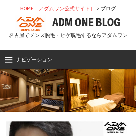
コ
HOME［アダムワン公式サイト］
> ブログ
ン
ADM ONE BLOG
テ
ン
名古屋でメンズ脱毛・ヒゲ脱毛するならアダムワン
ツ
へ
ス
ナビゲーション
キ
ッ
プ