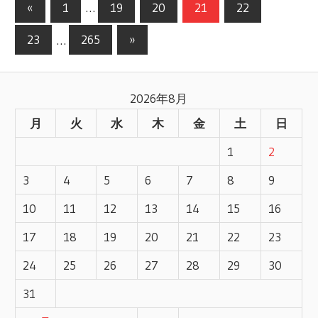
«
前
1
…
19
20
21
22
投
の
23
…
265
次
»
記
稿
の
事
記
ナ
2026年8月
事
ビ
月
火
水
木
金
土
日
ゲ
1
2
ー
3
4
5
6
7
8
9
シ
10
11
12
13
14
15
16
17
18
19
20
21
22
23
ョ
24
25
26
27
28
29
30
ン
31