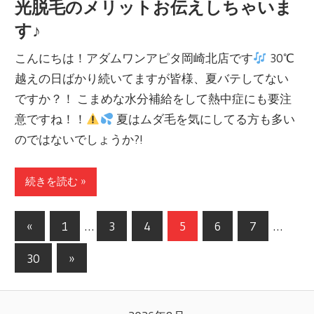
光脱毛のメリットお伝えしちゃいま
す♪
こんにちは！アダムワンアピタ岡崎北店です
30℃
越えの日ばかり続いてますが皆様、夏バテしてない
ですか？！ こまめな水分補給をして熱中症にも要注
意ですね！！
夏はムダ毛を気にしてる方も多い
のではないでしょうか?!
続きを読む »
«
前
1
…
3
4
5
6
7
…
投
の
30
次
»
記
稿
の
事
記
ナ