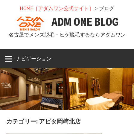
コ
HOME［アダムワン公式サイト］
> ブログ
ン
ADM ONE BLOG
テ
ン
名古屋でメンズ脱毛・ヒゲ脱毛するならアダムワン
ツ
へ
ス
ナビゲーション
キ
ッ
プ
カテゴリー: アピタ岡崎北店