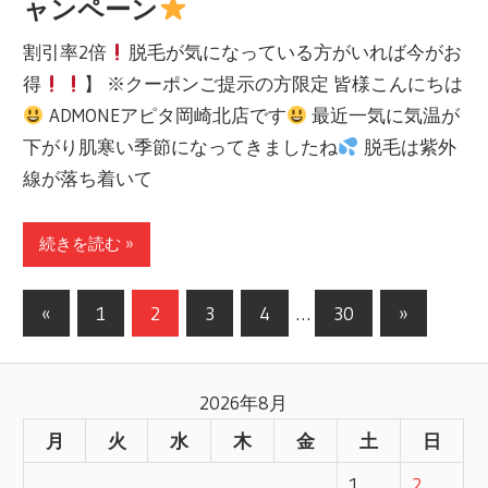
ャンペーン
割引率2倍
脱毛が気になっている方がいれば今がお
得
】 ※クーポンご提示の方限定 皆様こんにちは
ADMONEアピタ岡崎北店です
最近一気に気温が
下がり肌寒い季節になってきましたね
脱毛は紫外
線が落ち着いて
続きを読む »
«
前
1
2
3
4
…
30
次
»
投
の
の
記
記
稿
2026年8月
事
事
ナ
月
火
水
木
金
土
日
ビ
1
2