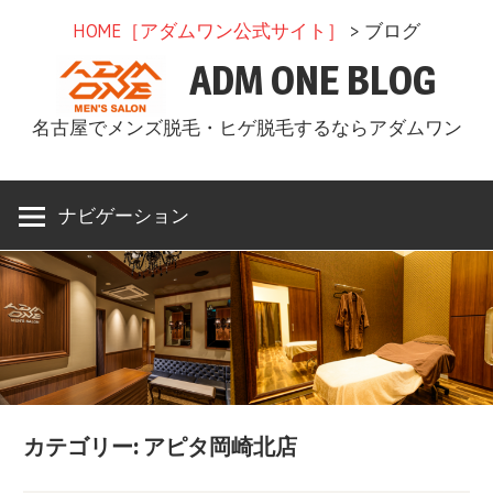
コ
HOME［アダムワン公式サイト］
> ブログ
ン
ADM ONE BLOG
テ
ン
名古屋でメンズ脱毛・ヒゲ脱毛するならアダムワン
ツ
へ
ス
ナビゲーション
キ
ッ
プ
カテゴリー: アピタ岡崎北店