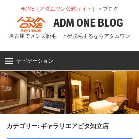
コ
HOME［アダムワン公式サイト］
> ブログ
ン
ADM ONE BLOG
テ
ン
名古屋でメンズ脱毛・ヒゲ脱毛するならアダムワン
ツ
へ
ス
ナビゲーション
キ
ッ
プ
カテゴリー: ギャラリエアピタ知立店