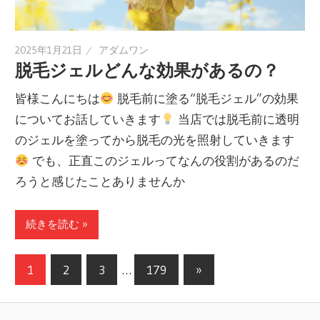
2025年1月21日
アダムワン
脱毛ジェルどんな効果があるの？
皆様こんにちは
脱毛前に塗る“脱毛ジェル”の効果
についてお話していきます
当店では脱毛前に透明
のジェルを塗ってから脱毛の光を照射していきます
でも、正直このジェルってなんの役割があるのだ
ろうと感じたことありませんか
続きを読む »
1
2
3
…
179
次
»
投
の
記
稿