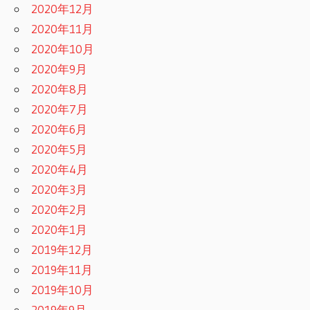
2020年12月
2020年11月
2020年10月
2020年9月
2020年8月
2020年7月
2020年6月
2020年5月
2020年4月
2020年3月
2020年2月
2020年1月
2019年12月
2019年11月
2019年10月
2019年9月