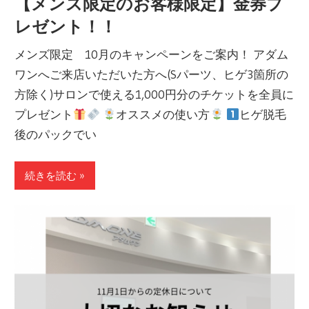
【メンズ限定のお客様限定】金券プ
レゼント！！
メンズ限定 10月のキャンペーンをご案内！ アダム
ワンへご来店いただいた方へ(Sパーツ、ヒゲ3箇所の
方除く)サロンで使える1,000円分のチケットを全員に
プレゼント
オススメの使い方
ヒゲ脱毛
後のパックでい
続きを読む »