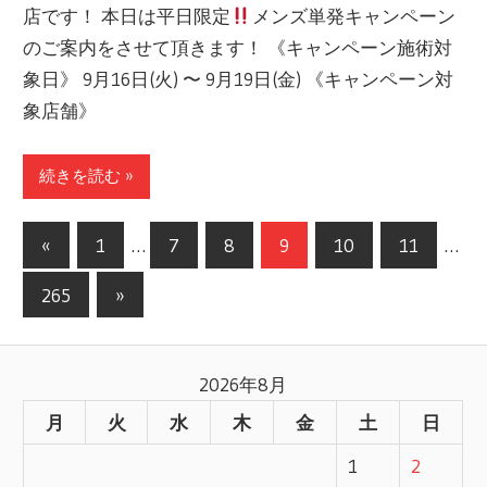
店です！ 本日は平日限定
メンズ単発キャンペーン
のご案内をさせて頂きます！ 《キャンペーン施術対
象日》 9月16日(火) 〜 9月19日(金) 《キャンペーン対
象店舗》
続きを読む »
«
前
1
…
7
8
9
10
11
…
投
の
265
次
»
記
稿
の
事
記
ナ
2026年8月
事
ビ
月
火
水
木
金
土
日
ゲ
1
2