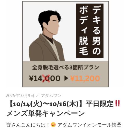
2025年10月9日
アダムワン
【10/14(火)〜10/16(木)】平日限定
メンズ単発キャンペーン
皆さんこんにちは！
アダムワンイオンモール扶桑