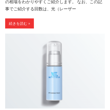
の相場をわかりやすくご紹介します。 なお、この記
事でご紹介する回数は、光（レーザー
続きを読む »