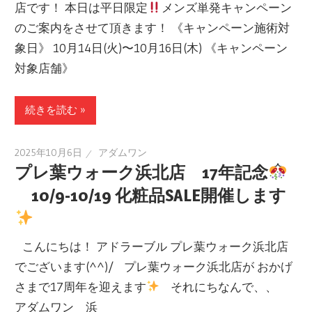
店です！ 本日は平日限定
メンズ単発キャンペーン
のご案内をさせて頂きます！ 《キャンペーン施術対
象日》 10月14日(火)〜10月16日(木) 《キャンペーン
対象店舗》
続きを読む »
2025年10月6日
アダムワン
プレ葉ウォーク浜北店 17年記念
10/9-10/19 化粧品SALE開催します
こんにちは！ アドラーブル プレ葉ウォーク浜北店
でございます(^^)/ プレ葉ウォーク浜北店が おかげ
さまで17周年を迎えます
それにちなんで、、
アダムワン 浜