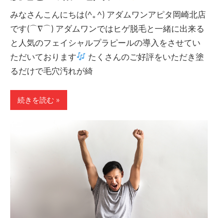
みなさんこんにちは(^｡^) アダムワンアピタ岡崎北店
です(⌒∇⌒) アダムワンではヒゲ脱毛と一緒に出来る
と人気のフェイシャルプラピールの導入をさせてい
ただいております
たくさんのご好評をいただき塗
るだけで毛穴汚れが綺
続きを読む »