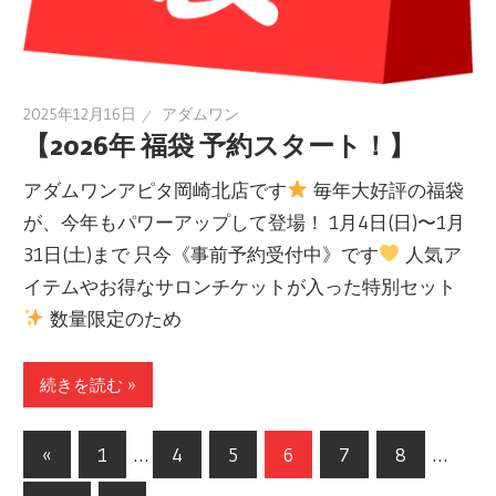
2025年12月16日
アダムワン
【2026年 福袋 予約スタート！】
アダムワンアピタ岡崎北店です
毎年大好評の福袋
が、今年もパワーアップして登場！ 1月4日(日)〜1月
31日(土)まで 只今《事前予約受付中》です
人気ア
イテムやお得なサロンチケットが入った特別セット
数量限定のため
続きを読む »
«
前
1
…
4
5
6
7
8
…
投
の