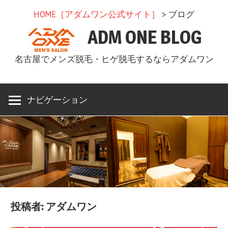
コ
HOME［アダムワン公式サイト］
> ブログ
ン
ADM ONE BLOG
テ
ン
名古屋でメンズ脱毛・ヒゲ脱毛するならアダムワン
ツ
へ
ス
ナビゲーション
キ
ッ
プ
投稿者:
アダムワン