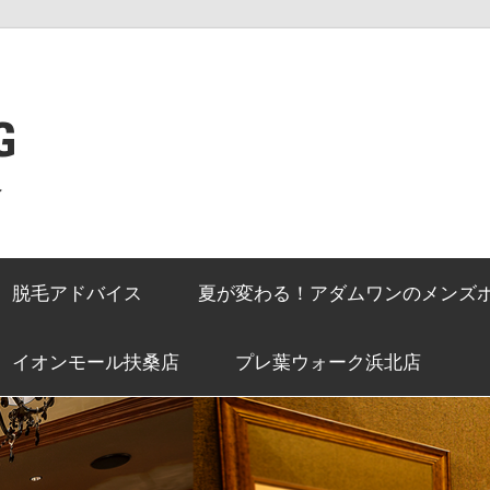
G
ン
脱毛アドバイス
夏が変わる！アダムワンのメンズ
イオンモール扶桑店
プレ葉ウォーク浜北店