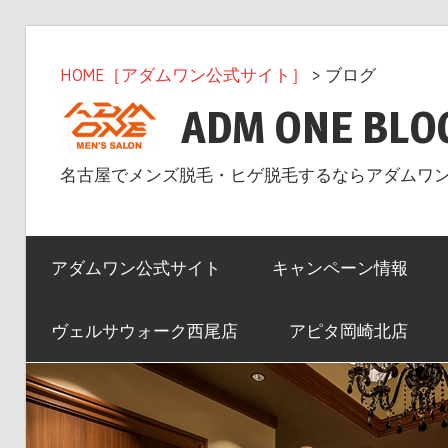
コ
ン
HOME［アダムワン公式サイト］
> ブログ
テ
ADM ONE BLO
ン
ツ
名古屋でメンズ脱毛・ヒゲ脱毛するならアダムワ
へ
ス
キ
アダムワン公式サイト
キャンペーン情報
ッ
プ
ヴェルサウォーク西尾店
アピタ岡崎北店