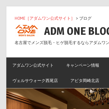
コ
ン
HOME［アダムワン公式サイト］
> ブログ
テ
ADM ONE BLO
ン
ツ
名古屋でメンズ脱毛・ヒゲ脱毛するならアダムワ
へ
ス
キ
アダムワン公式サイト
キャンペーン情報
ッ
プ
ヴェルサウォーク西尾店
アピタ岡崎北店