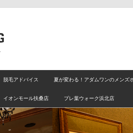
G
ン
脱毛アドバイス
夏が変わる！アダムワンのメンズ
イオンモール扶桑店
プレ葉ウォーク浜北店