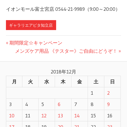
イオンモール富士宮店 0544-21-9989（9:00～20:00）
ギャラリエアピタ知立店
前
期間限定☆キャンペーン
投
の
次
メンズケア用品 《テスター》ご自由にどうぞ！
記
の
稿
事:
記
2018年12月
ナ
事:
月
火
水
木
金
土
日
ビ
1
2
ゲ
3
4
5
6
7
8
9
ー
10
11
12
13
14
15
16
シ
17
18
19
20
21
22
23