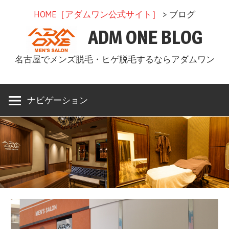
コ
HOME［アダムワン公式サイト］
> ブログ
ン
ADM ONE BLOG
テ
ン
名古屋でメンズ脱毛・ヒゲ脱毛するならアダムワン
ツ
へ
ス
ナビゲーション
キ
ッ
プ