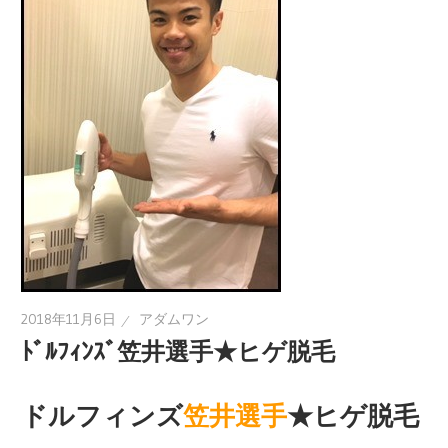
2018年11月6日
アダムワン
ﾄﾞﾙﾌｨﾝｽﾞ笠井選手★ヒゲ脱毛
ドルフィンズ
笠井選手
★ヒゲ脱毛