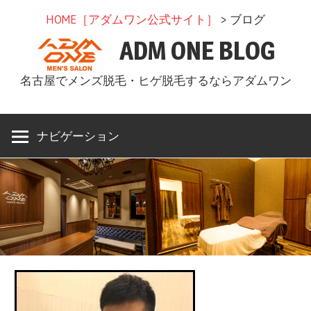
コ
HOME［アダムワン公式サイト］
> ブログ
ン
ADM ONE BLOG
テ
ン
名古屋でメンズ脱毛・ヒゲ脱毛するならアダムワン
ツ
へ
ス
ナビゲーション
キ
ッ
プ