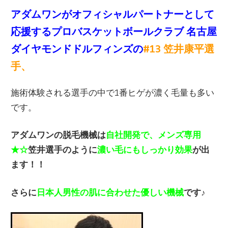
アダムワンがオフィシャルパートナーとして
応援するプロバスケットボールクラブ 名古屋
ダイヤモンドドルフィンズの
#13 笠井康平選
手、
施術体験される選手の中で1番ヒゲが濃く毛量も多い
です。
アダムワンの脱毛機械は
自社開発で、メンズ専用
★☆
笠井選手のように
濃い毛にもしっかり効果
が出
ます！！
さらに
日本人男性の肌に合わせた優しい機械
です♪