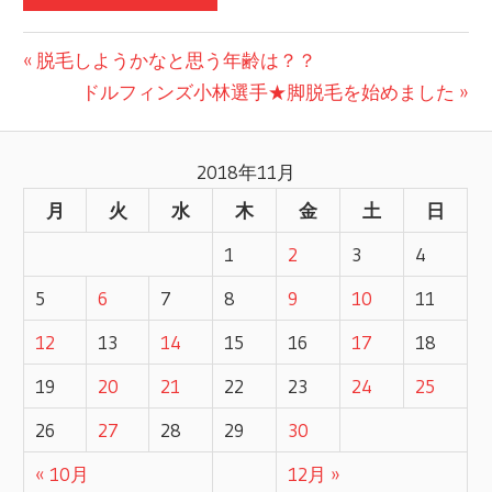
前
脱毛しようかなと思う年齢は？？
投
の
次
ドルフィンズ小林選手★脚脱毛を始めました
記
の
稿
事:
記
2018年11月
ナ
事:
月
火
水
木
金
土
日
ビ
1
2
3
4
ゲ
5
6
7
8
9
10
11
ー
12
13
14
15
16
17
18
シ
19
20
21
22
23
24
25
ョ
26
27
28
29
30
ン
« 10月
12月 »