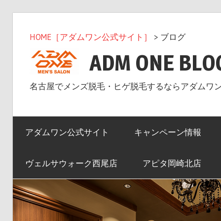
コ
ン
HOME［アダムワン公式サイト］
> ブログ
テ
ADM ONE BLO
ン
ツ
名古屋でメンズ脱毛・ヒゲ脱毛するならアダムワ
へ
ス
キ
アダムワン公式サイト
キャンペーン情報
ッ
プ
ヴェルサウォーク西尾店
アピタ岡崎北店