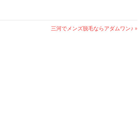
次
三河でメンズ脱毛ならアダムワン♪
の
記
事: