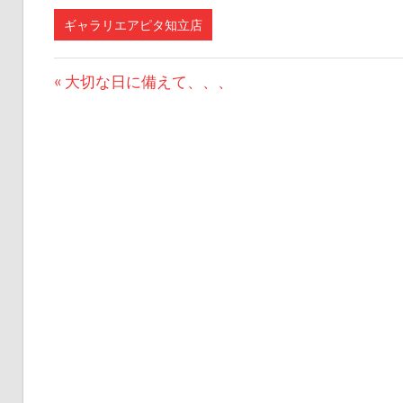
ギャラリエアピタ知立店
前
大切な日に備えて、、、
投
の
記
稿
事:
ナ
ビ
ゲ
ー
シ
ョ