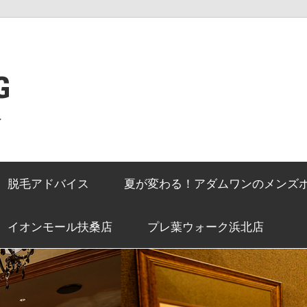
G
ン
脱毛アドバイス
夏が変わる！アダムワンのメンズ
イオンモール扶桑店
プレ葉ウォーク浜北店